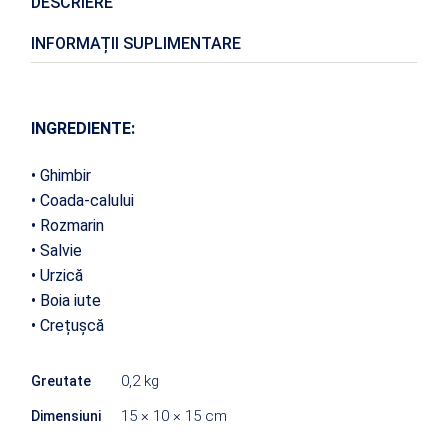
DESCRIERE
INFORMAȚII SUPLIMENTARE
INGREDIENTE:
• Ghimbir
• Coada-calului
• Rozmarin
• Salvie
• Urzică
• Boia iute
• Crețușcă
0,2 kg
Greutate
15 × 10 × 15 cm
Dimensiuni