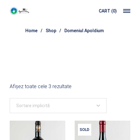
Skip
to
CART
(0)
the
content
Home
Shop
Domeniul Apoldium
Afișez toate cele 3 rezultate
SOLD