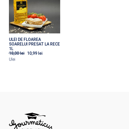
ULEI DE FLOAREA
SOARELUI PRESAT LA RECE
1L
18,00
lei
10,99
lei
Prețul
Prețul
inițial
curent
Ulei
a
este:
fost:
10,99 lei.
18,00 lei.