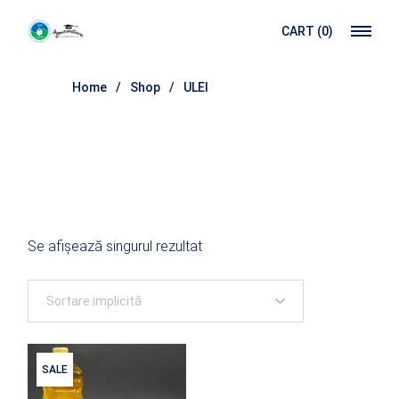
Skip
to
CART
(0)
the
content
Home
Shop
ULEI
Se afișează singurul rezultat
SALE