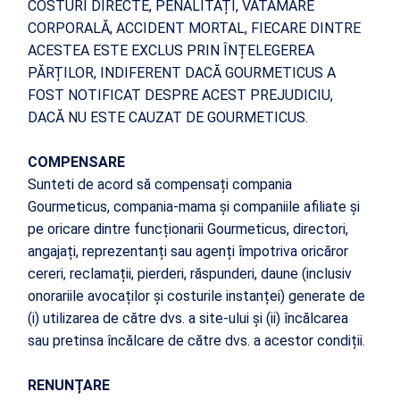
COSTURI DIRECTE, PENALITĂȚI, VĂTĂMARE
CORPORALĂ, ACCIDENT MORTAL, FIECARE DINTRE
ACESTEA ESTE EXCLUS PRIN ÎNȚELEGEREA
PĂRȚILOR, INDIFERENT DACĂ GOURMETICUS A
FOST NOTIFICAT DESPRE ACEST PREJUDICIU,
DACĂ NU ESTE CAUZAT DE GOURMETICUS.
COMPENSARE
Sunteti de acord să compensați compania
Gourmeticus, compania-mama și companiile afiliate și
pe oricare dintre funcționarii Gourmeticus, directori,
angajați, reprezentanți sau agenți împotriva oricăror
cereri, reclamații, pierderi, răspunderi, daune (inclusiv
onorariile avocaților și costurile instanței) generate de
(i) utilizarea de către dvs. a site-ului și (ii) încălcarea
sau pretinsa încălcare de către dvs. a acestor condiții.
RENUNȚARE