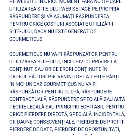
PE WEBSITE ÎN ORICE MOMENT FĂRĂ NOTIFICARE.
UTILIZAREA SITE-ULUI WEB SE FACE PE PROPRIA
RĂSPUNDERE ȘI VĂ ASUMAȚI RĂSPUNDEREA
PENTRU ORICE COSTURI ASOCIATE UTILIZĂRII
SITE-ULUI, DACĂ NU ESTE GENERAT DE
GOURMETICUS.
GOURMETICUS NU VA FI RĂSPUNZATOR PENTRU
UTILIZAREA SITE-ULUI, INCLUSIV CU PRIVIRE LA
CONȚINUT SAU ORICE ERORI CONȚINUTE ÎN
CADRUL SĂU ORI PROVENIND DE LA TERȚE PĂRȚI.
ÎN NICI UN CAZ GOURMETICUS NU VA FI
RĂSPUNZĂTOR PENTRU CULPĂ, RĂSPUNDERE
CONTRACTUALĂ, RĂSPUNDERE SPECIALĂ SAU ALTĂ
TEORIE LEGALĂ SAU PRINCIPIU ECHITABIL PENTRU
ORICE PIERDERE DIRECTĂ, SPECIALĂ, INCIDENTALĂ,
OR DAUNE CONSECVENȚIALE, PIERDERE DE PROFIT,
PIERDERE DE DATE, PIERDERE DE OPORTUNITĂȚI,