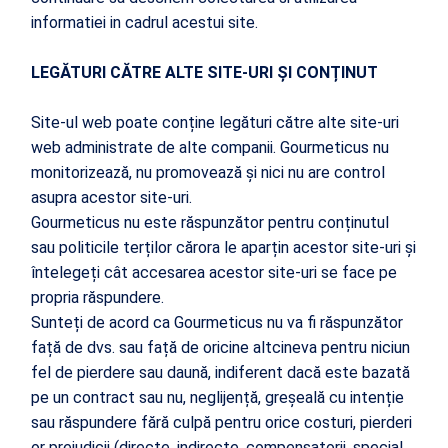
informatiei in cadrul acestui site.
LEGĂTURI CĂTRE ALTE SITE-URI ȘI CONȚINUT
Site-ul web poate conține legături către alte site-uri
web administrate de alte companii. Gourmeticus nu
monitorizează, nu promovează și nici nu are control
asupra acestor site-uri.
Gourmeticus nu este răspunzător pentru conținutul
sau politicile terților cărora le aparțin acestor site-uri și
întelegeți cât accesarea acestor site-uri se face pe
propria răspundere.
Sunteți de acord ca Gourmeticus nu va fi răspunzător
față de dvs. sau față de oricine altcineva pentru niciun
fel de pierdere sau daună, indiferent dacă este bazată
pe un contract sau nu, neglijență, greșeală cu intenție
sau răspundere fără culpă pentru orice costuri, pierderi
or prejudicii (directe, indirecte, compensatorii, special,