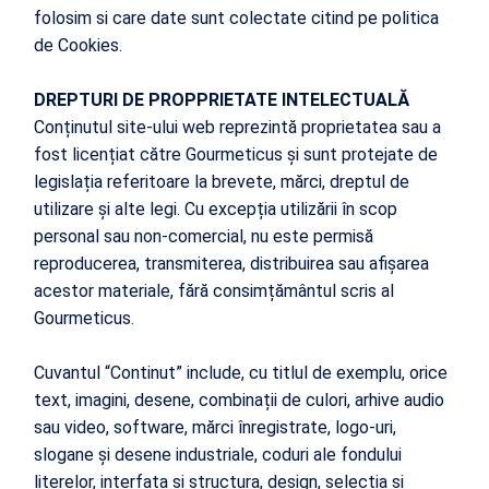
folosim si care date sunt colectate citind pe politica
de Cookies.
DREPTURI DE PROPPRIETATE INTELECTUALĂ
Conținutul site-ului web reprezintă proprietatea sau a
fost licențiat către Gourmeticus și sunt protejate de
legislația referitoare la brevete, mărci, dreptul de
utilizare și alte legi. Cu excepția utilizării în scop
personal sau non-comercial, nu este permisă
reproducerea, transmiterea, distribuirea sau afișarea
acestor materiale, fără consimțământul scris al
Gourmeticus.
Cuvantul “Continut” include, cu titlul de exemplu, orice
text, imagini, desene, combinații de culori, arhive audio
sau video, software, mărci înregistrate, logo-uri,
slogane și desene industriale, coduri ale fondului
literelor, interfața și structura, design, selecția și